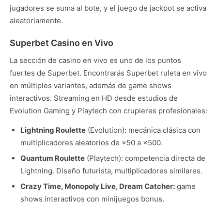
jugadores se suma al bote, y el juego de jackpot se activa
aleatoriamente.
Superbet Casino en Vivo
La sección de casino en vivo es uno de los puntos
fuertes de Superbet. Encontrarás Superbet ruleta en vivo
en múltiples variantes, además de game shows
interactivos. Streaming en HD desde estudios de
Evolution Gaming y Playtech con crupieres profesionales:
Lightning Roulette
(Evolution): mecánica clásica con
multiplicadores aleatorios de ×50 a ×500.
Quantum Roulette
(Playtech): competencia directa de
Lightning. Diseño futurista, multiplicadores similares.
Crazy Time, Monopoly Live, Dream Catcher:
game
shows interactivos con minijuegos bonus.