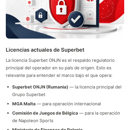
Licencias actuales de Superbet
La licencia Superbet ONJN es el respaldo regulatorio
principal del operador en su país de origen. Esto es
relevante para entender el marco bajo el que opera:
Superbet ONJN (Rumania)
— la licencia principal del
Grupo Superbet
MGA Malta
— para operación internacional
Comisión de Juegos de Bélgica
— para la operación
de Napoleon Sports
Ministerio de Finanzas de Polonia