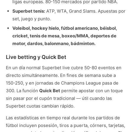
ligas europeas. 80-150 mercados por partido NBA.
Superbet tenis:
ATP, WTA, Grand Slams. Apuestas por
set, juego y punto.
Voleibol, hockey hielo, fútbol americano, béisbol,
cricket, tenis de mesa, boxeo/MMA, deportes de
motor, dardos, balonmano, bádminton.
Live betting y Quick Bet
En un día normal Superbet live cubre 50-80 eventos en
directo simultáneamente. En fines de semana sube a
150-250, y en jornadas de Champions League pasa de
300. La función
Quick Bet
permite apostar con un toque
sin pasar por el cupón tradicional — útil cuando las
Superbet cuotas cambian rápido.
Las estadísticas en tiempo real durante los partidos de
fútbol incluyen posesión, tiros a puerta, córners, tarjetas,