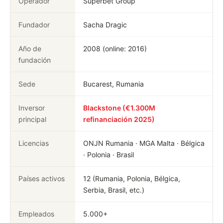
Operador
Superbet Group
Fundador
Sacha Dragic
Año de
2008 (online: 2016)
fundación
Sede
Bucarest, Rumania
Inversor
Blackstone (€1.300M
principal
refinanciación 2025)
Licencias
ONJN Rumania · MGA Malta · Bélgica
· Polonia · Brasil
Países activos
12 (Rumania, Polonia, Bélgica,
Serbia, Brasil, etc.)
Empleados
5.000+