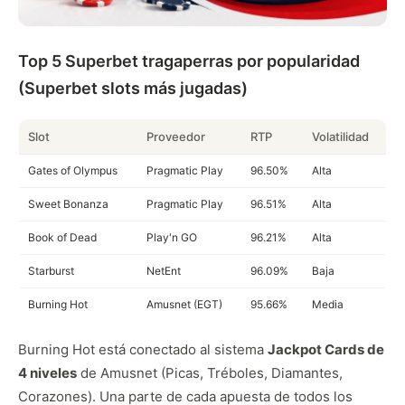
Top 5 Superbet tragaperras por popularidad
(Superbet slots más jugadas)
Slot
Proveedor
RTP
Volatilidad
Gates of Olympus
Pragmatic Play
96.50%
Alta
Sweet Bonanza
Pragmatic Play
96.51%
Alta
Book of Dead
Play'n GO
96.21%
Alta
Starburst
NetEnt
96.09%
Baja
Burning Hot
Amusnet (EGT)
95.66%
Media
Burning Hot está conectado al sistema
Jackpot Cards de
4 niveles
de Amusnet (Picas, Tréboles, Diamantes,
Corazones). Una parte de cada apuesta de todos los