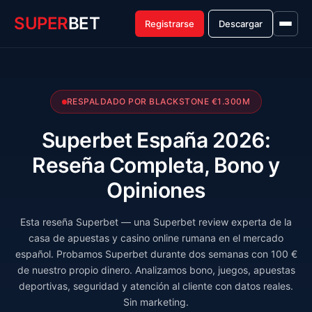
SUPER
BET
Registrarse
Descargar
RESPALDADO POR BLACKSTONE €1.300M
Superbet España 2026:
Reseña Completa, Bono y
Opiniones
Esta reseña Superbet — una Superbet review experta de la
casa de apuestas y casino online rumana en el mercado
español. Probamos Superbet durante dos semanas con 100 €
de nuestro propio dinero. Analizamos bono, juegos, apuestas
deportivas, seguridad y atención al cliente con datos reales.
Sin marketing.