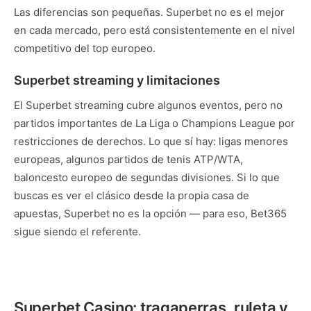
Las diferencias son pequeñas. Superbet no es el mejor
en cada mercado, pero está consistentemente en el nivel
competitivo del top europeo.
Superbet streaming y limitaciones
El Superbet streaming cubre algunos eventos, pero no
partidos importantes de La Liga o Champions League por
restricciones de derechos. Lo que sí hay: ligas menores
europeas, algunos partidos de tenis ATP/WTA,
baloncesto europeo de segundas divisiones. Si lo que
buscas es ver el clásico desde la propia casa de
apuestas, Superbet no es la opción — para eso, Bet365
sigue siendo el referente.
Superbet Casino: tragaperras, ruleta y