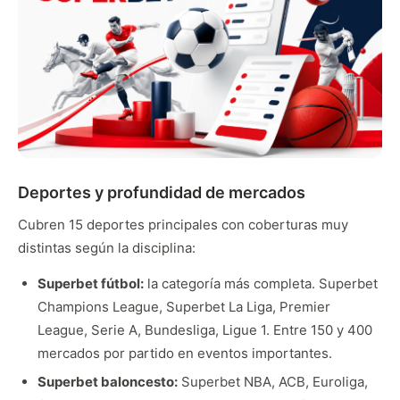
Deportes y profundidad de mercados
Cubren 15 deportes principales con coberturas muy
distintas según la disciplina:
Superbet fútbol:
la categoría más completa. Superbet
Champions League, Superbet La Liga, Premier
League, Serie A, Bundesliga, Ligue 1. Entre 150 y 400
mercados por partido en eventos importantes.
Superbet baloncesto:
Superbet NBA, ACB, Euroliga,