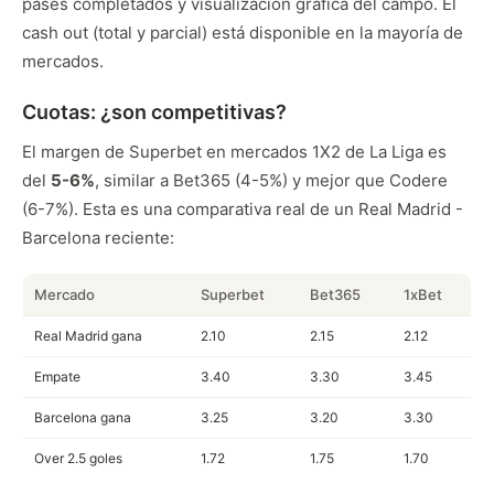
pases completados y visualización gráfica del campo. El
cash out (total y parcial) está disponible en la mayoría de
mercados.
Cuotas: ¿son competitivas?
El margen de Superbet en mercados 1X2 de La Liga es
del
5-6%
, similar a Bet365 (4-5%) y mejor que Codere
(6-7%). Esta es una comparativa real de un Real Madrid -
Barcelona reciente:
Mercado
Superbet
Bet365
1xBet
Real Madrid gana
2.10
2.15
2.12
Empate
3.40
3.30
3.45
Barcelona gana
3.25
3.20
3.30
Over 2.5 goles
1.72
1.75
1.70