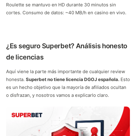
Roulette se mantuvo en HD durante 30 minutos sin
cortes. Consumo de datos: ~40 MB/h en casino en vivo.
¿Es seguro Superbet? Análisis honesto
de licencias
Aquí viene la parte más importante de cualquier review
honesta.
Superbet no tiene licencia DGOJ española.
Esto
es un hecho objetivo que la mayoría de afiliados ocultan
o disfrazan, y nosotros vamos a explicarlo claro.