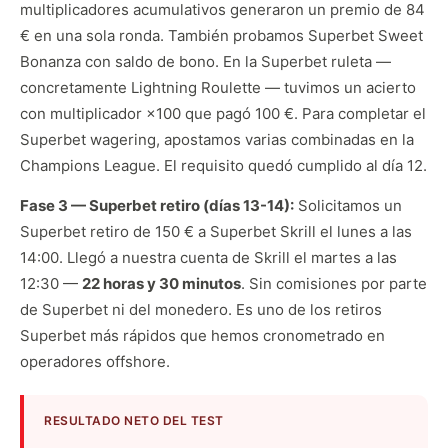
multiplicadores acumulativos generaron un premio de 84
€ en una sola ronda. También probamos Superbet Sweet
Bonanza con saldo de bono. En la Superbet ruleta —
concretamente Lightning Roulette — tuvimos un acierto
con multiplicador ×100 que pagó 100 €. Para completar el
Superbet wagering, apostamos varias combinadas en la
Champions League. El requisito quedó cumplido al día 12.
Fase 3 — Superbet retiro (días 13-14):
Solicitamos un
Superbet retiro de 150 € a Superbet Skrill el lunes a las
14:00. Llegó a nuestra cuenta de Skrill el martes a las
12:30 —
22 horas y 30 minutos
. Sin comisiones por parte
de Superbet ni del monedero. Es uno de los retiros
Superbet más rápidos que hemos cronometrado en
operadores offshore.
RESULTADO NETO DEL TEST