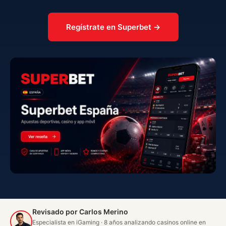
Regístrate en Superbet →
Revisado por Carlos Merino
Especialista en iGaming · 8 años analizando casinos online en